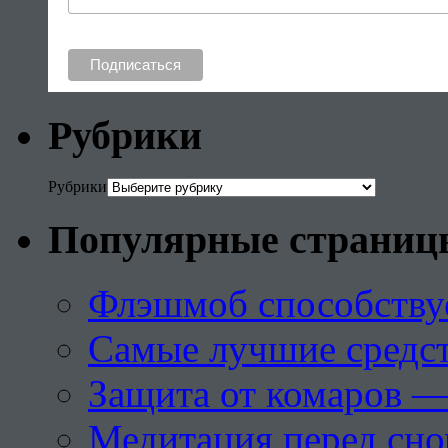
Рубрики
Рубрики
Популярные страниц
Флэшмоб способству
Самые лучшие средст
Защита от комаров —
Медитация перед сн