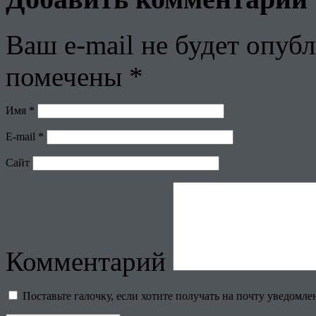
Ваш e-mail не будет опубл
помечены
*
Имя
*
E-mail
*
Сайт
Комментарий
Поставьте галочку, если хотите получать на почту уведомл