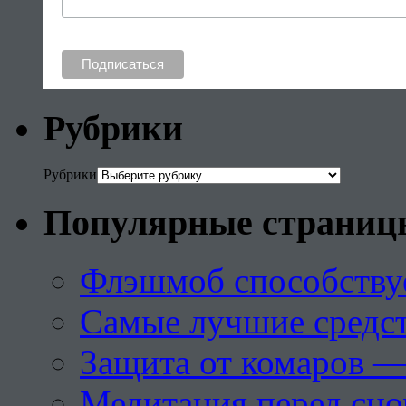
Рубрики
Рубрики
Популярные страниц
Флэшмоб способству
Самые лучшие средст
Защита от комаров —
Медитация перед сн