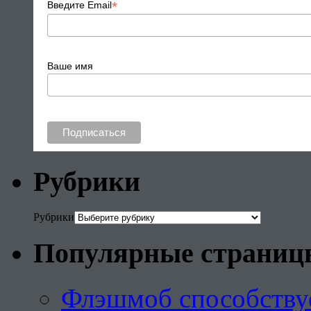
*
Введите Email
Ваше имя
Рубрики
Рубрики
Популярные страниц
Флэшмоб способству