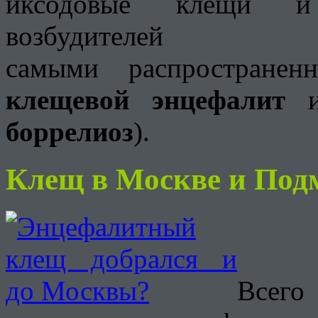
иксодовые клещи и 
возбудителей 
самыми распространен
клещевой энцефалит
и
боррелиоз
).
Клещ в Москве и Под
Всего