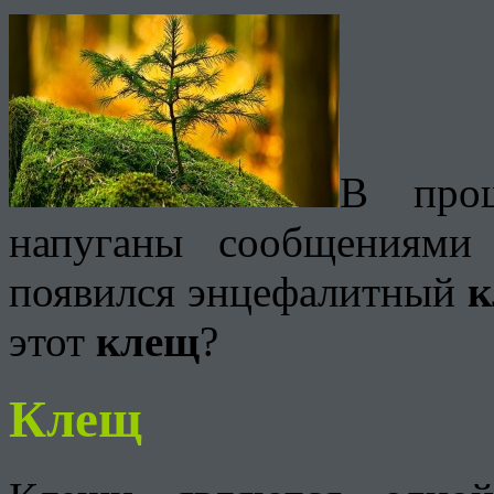
В про
напуганы сообщениями
появился энцефалитный
к
этот
клещ
?
Клещ