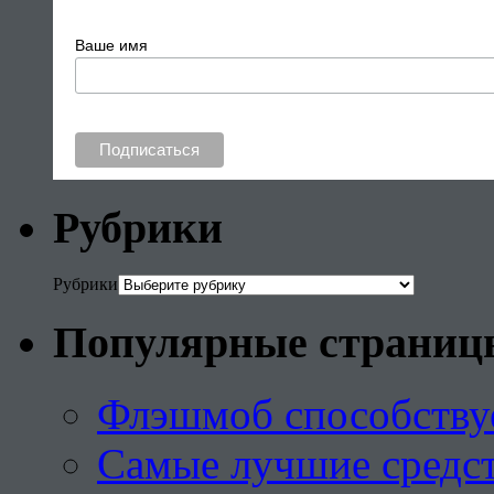
Ваше имя
Рубрики
Рубрики
Популярные страниц
Флэшмоб способству
Самые лучшие средст