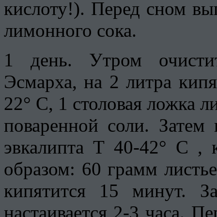
кислоту!). Перед сном в
лимонного сока.
1 день. Утром очисти
Эсмарха, на 2 литра кип
22° С, 1 столовая ложка л
поваренной соли. Затем 
эвкалипта Т 40-42° С ,
образом: 60 грамм листье
кипятится 15 минут. З
настаивается 2-3 часа. П