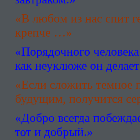
«В любом из нас спит г
кpепче …»
«Порядочного человека 
как неуклюже он делае
«Если сложить темное 
будущим, получится се
«Добpо всегда побеждает
тот и добpый.»