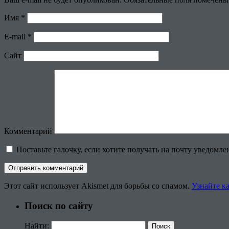
Имя
*
E-mail
*
Сайт
Комментарий
Поставьте галочку, если хотите получать на почту уведомл
Этот сайт использует Akismet для борьбы со спамом.
Узнайте к
Поиск по сайту
Найти: