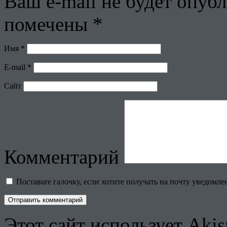
Ваш e-mail не будет опубл
помечены
*
Имя
*
E-mail
*
Сайт
Комментарий
Поставьте галочку, если хотите получать на почту уведомл
Этот сайт использует Aki