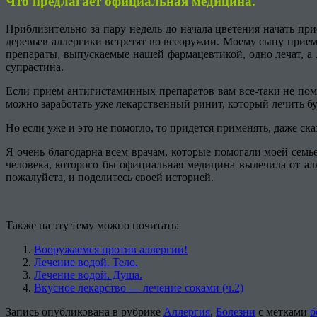
Что предлагает официальная медицина.
Приблизительно за пару недель до начала цветения начать пр
деревьев аллергики встретят во всеоружии. Моему сыну прием 
препараты, выпускаемые нашей фармацевтикой, одно лечат, а 
супрастина.
Если прием антигистаминных препаратов вам все-таки не помо
можно заработать уже лекарственный ринит, который лечить бу
Но если уже и это не помогло, то придется применять, даже с
Я очень благодарна всем врачам, которые помогали моей семь
человека, которого бы официальная медицина вылечила от алл
пожалуйста, и поделитесь своей историей.
Также на эту тему можно почитать:
Вооружаемся против аллергии!
Лечение водой. Тело.
Лечение водой. Душа.
Вкусное лекарство — лечение соками (ч.2)
Запись опубликована в рубрике
Аллергия
,
Болезни
с метками
б