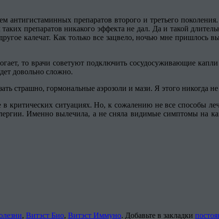
ием антигистаминных препаратов второго и третьего поколения.
таких препаратов никакого эффекта не дал. Да и такой длительн
другое калечат. Как только все зацвело, ночью мне пришлось вы
гает, то врачи советуют подключить сосудосуживающие капли и
дет довольно сложно.
казать страшно, гормональные аэрозоли и мази. Я этого никогда
е в критических ситуациях. Но, к сожалению не все способы леч
ергии. Именно вылечила, а не сняла видимые симптомы на како
олезни
,
Витэст Био
,
Витэст Иммуно
. Добавьте в закладки
постоя