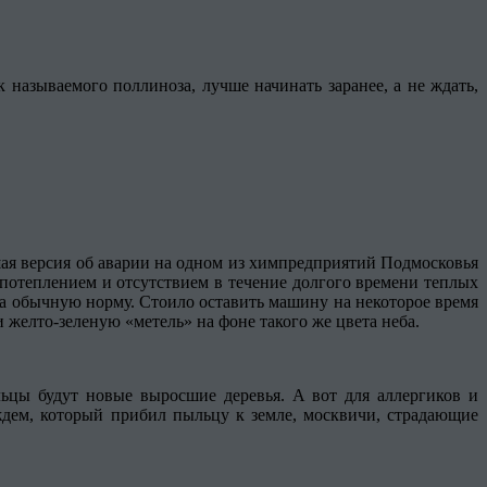
ак называемого поллиноза, лучше начинать заранее, а не ждать,
шая версия об аварии на одном из химпредприятий Подмосковья
м потеплением и отсутствием в течение долгого времени теплых
аза обычную норму. Стоило оставить машину на некоторое время
 желто-зеленую «метель» на фоне такого же цвета неба.
льцы будут новые выросшие деревья. А вот для аллергиков и
ждем, который прибил пыльцу к земле, москвичи, страдающие