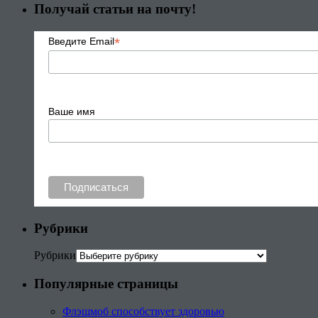
Получай статьи на почту!
*
Введите Email
Ваше имя
Рубрики
Рубрики
Популярные страницы
Флэшмоб способствует здоровью