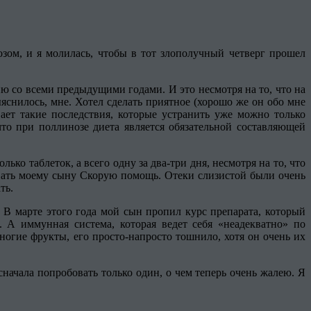
озом, и я молилась, чтобы в тот злополучный четверг прошел
ю со всеми предыдущими годами. И это несмотря на то, что на
яснилось, мне. Хотел сделать приятное (хорошо же он обо мне
ает такие последствия, которые устранить уже можно только
 при поллинозе диета является обязательной составляющей
ько таблеток, а всего одну за два-три дня, несмотря на то, что
ывать моему сыну Скорую помощь. Отеки слизистой были очень
ть.
? В марте этого года мой сын пропил курс препарата, который
. А иммунная система, которая ведет себя «неадекватно» по
огие фрукты, его просто-напросто тошнило, хотя он очень их
ачала попробовать только один, о чем теперь очень жалею. Я