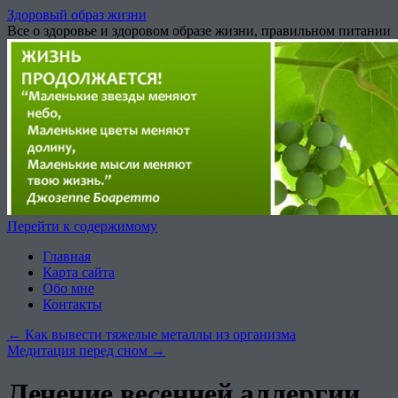
Здоровый образ жизни
Все о здоровье и здоровом образе жизни, правильном питании
Перейти к содержимому
Главная
Карта сайта
Обо мне
Контакты
←
Как вывести тяжелые металлы из организма
Медитация перед сном
→
Лечение весенней аллергии