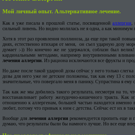
Мой личный опыт. Альтернативное лечение.
Как я уже писала в прошлой статье, посвященной
аллергии
,
сильный ливень. Но видно молилась не я одна, а как миниму
Хотя в этот раз проявления поллиноза, да еще при такой пов
днях, естественно втихаря от меня, он съел ударную дозу мо
думает :-)) Но конечно же не удержался, соблазн был вели
кардинальными методами, например внутривенными вливания
лечения аллергии
. Из рациона исключаются все фрукты и про
Но даже после такой ударной дозы сейчас у него только слегка 
дозы для него уже не детские положены, так как ему 13 с п
значительные, что повергало меня в панику. Супрастина я ему с
Так как же мы добились такого результата, несмотря на то, 
восстанавливает работу желудочно-кишечного тракта. Как и
отношению к аллергенам, большей частью находится именно в
любит, потому что привык к ним с детства. Сейчас ест их в так
Вообще для
лечения аллергии
рекомендуется пропить еще и п
думаю, что результаты были бы намного лучше. Но все еще впе