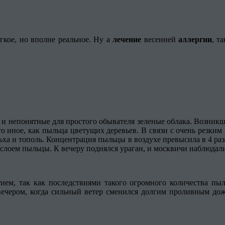
гкое, но вполне реальное. Ну а
лечение
весенней
аллергии
, т
е и непонятные для простого обывателя зеленые облака. Возник
что иное, как пыльца цветущих деревьев. В связи с очень резки
 ольха и тополь. Концентрация пыльцы в воздухе превысила в 4 р
слоем пыльцы. К вечеру поднялся ураган, и москвичи наблюдали
тием, так как последствиями такого огромного количества пы
вечером, когда сильный ветер сменился долгим проливным до