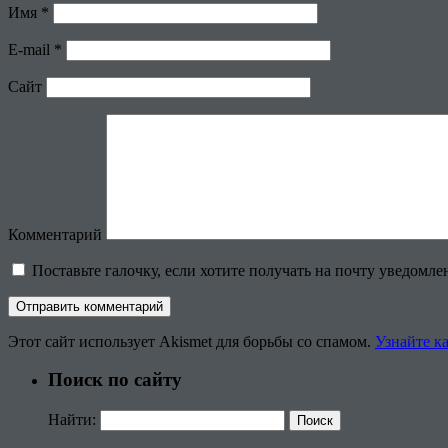
Имя
*
E-mail
*
Сайт
Комментарий
Поставьте галочку, если хотите получать на почту уведомл
Этот сайт использует Akismet для борьбы со спамом.
Узнайте к
Поиск по сайту
Найти: