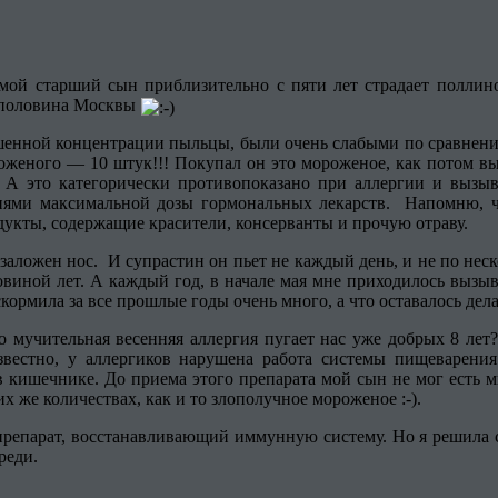
 мой старший сын приблизительно с пяти лет страдает поллин
м половина Москвы
ышенной концентрации пыльцы, были очень слабыми по сравнени
роженого — 10 штук!!! Покупал он это мороженое, как потом вы
к! А это категорически противопоказано при аллергии и вызыв
ми максимальной дозы гормональных лекарств. Напомню, что
дукты, содержащие красители, консерванты и прочую отраву.
заложен нос. И супрастин он пьет не каждый день, и не по нескол
оловиной лет. А каждый год, в начале мая мне приходилось выз
кормила за все прошлые годы очень много, а что оставалось дела
что мучительная весенняя аллергия пугает нас уже добрых 8 лет
звестно, у аллергиков нарушена работа системы пищеварения
 кишечнике. До приема этого препарата мой сын не мог есть мн
их же количествах, как и то злополучное мороженое :-).
репарат, восстанавливающий иммунную систему. Но я решила сн
реди.