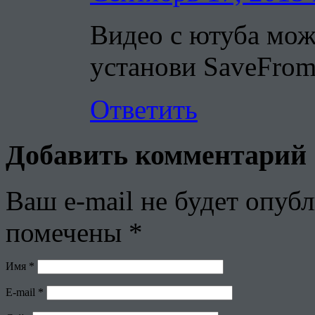
Видео с ютуба мож
установи SaveFro
Ответить
Добавить комментарий
Ваш e-mail не будет опубл
помечены
*
Имя
*
E-mail
*