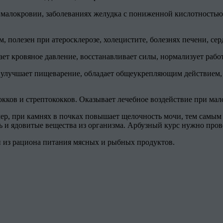
алокровии, заболеваниях желудка с пониженной кислотностью, 
олезен при атеросклерозе, холецистите, болезнях печени, серд
т кровяное давление, восстанавливает силы, нормализует рабо
улучшает пищеварение, обладает общеукрепляющим действием, 
кков и стрептококков. Оказывает лечебное воздействие при мало
р, при камнях в почках повышает щелочность мочи, тем самым 
и ядовитые вещества из организма. Арбузный курс нужно прово
 из рациона питания мясных и рыбных продуктов.