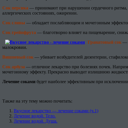
Сок персика
— принимают при нарушении сердечного ритма, м
аллергических состояниях, ожирении.
Сок сливы
— обладает послабляющим и мочегонным эффектом, п
Сок грейпфрута
— благотворно влияет на пищеварение, снижае
Гранатовый сок
— 
малокровии.
Вишневый сок
— убивает возбудителей дизентерии, стафилоко
Сок арбуза
— отличное лекарство при болезнях почек. Наприме
мочегонному эффекту. Прекрасно выводит излишнюю жидкость 
Лечение соками
будет наиболее эффективным при исключении
Также на эту тему можно почитать:
Вкусное лекарство — лечение соками (ч.1)
Лечение водой. Тело.
Лечение водой. Душа.