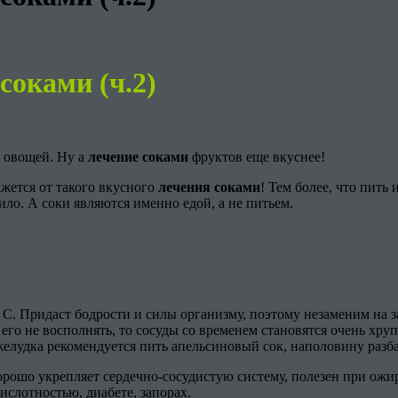
 соками (ч.2)
овощей. Ну а
лечение соками
фруктов еще вкуснее!
жется от такого вкусного
лечения соками
! Тем более, что пить 
ло. А соки являются именно едой, а не питьем.
. Придаст бодрости и силы организму, поэтому незаменим на за
и его не восполнять, то сосуды со временем становятся очень х
елудка рекомендуется пить апельсиновый сок, наполовину разб
рошо укрепляет сердечно-сосудистую систему, полезен при ожир
слотностью, диабете, запорах.