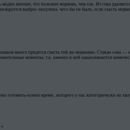
ь модно мнение, что полезнее морковь, чем сок. Из сока удаляет
изируется выброс инсулина, чего бы не было, если съесть морков
 слишком много придется съесть той же морковки. Стакан сока —
оложительные моменты, т.к. именно в ней накапливаются химичес
нно готовить-нужно время , которого у нас категорически не хва
ы
*