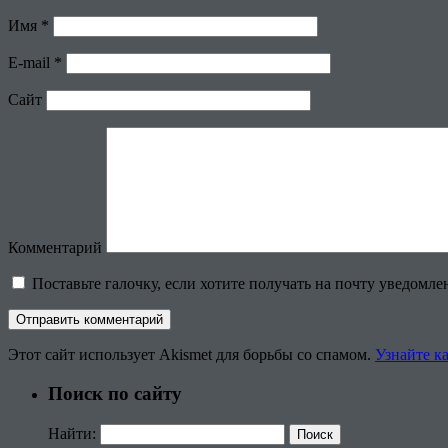
Имя
*
E-mail
*
Сайт
Комментарий
Поставьте галочку, если хотите получать на почту уведомл
Этот сайт использует Akismet для борьбы со спамом.
Узнайте к
Поиск по сайту
Найти: