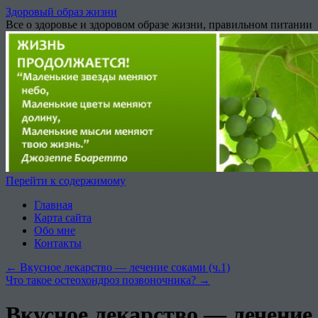
Здоровый образ жизни
Все о здоровье и здоровом образе жизни, правильном питании
Перейти к содержимому
Главная
Карта сайта
Обо мне
Контакты
←
Вкусное лекарство — лечение соками (ч.1)
Что такое остеохондроз позвоночника?
→
Вкусное лекарство — лечение 