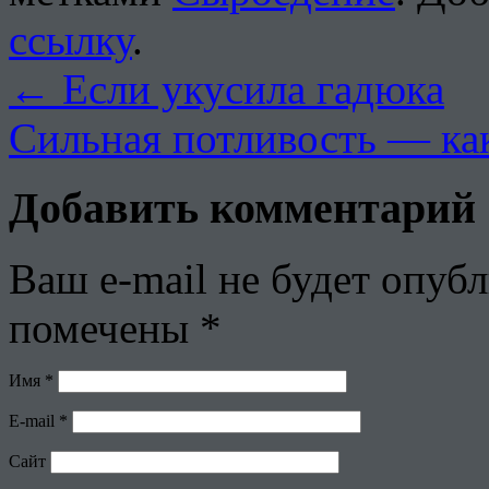
ссылку
.
←
Если укусила гадюка
Сильная потливость — ка
Добавить комментарий
Ваш e-mail не будет опубл
помечены
*
Имя
*
E-mail
*
Сайт