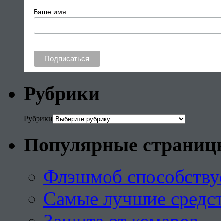
Ваше имя
Рубрики
Рубрики
Популярные страниц
Флэшмоб способству
Самые лучшие средст
Защита от комаров —