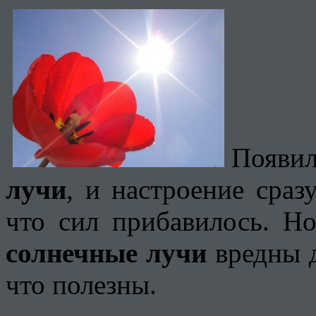
Появил
лучи
, и настроение сраз
что сил прибавилось. Но
солнечные лучи
вредны д
что полезны.