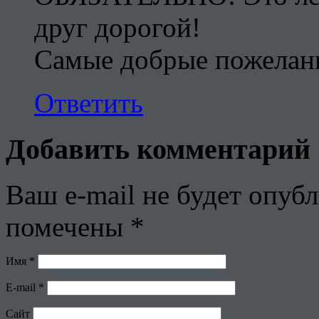
друг дорогой!
Самые добрые пожелан
Ответить
Добавить комментарий
Ваш e-mail не будет опубл
помечены
*
Имя
*
E-mail
*
Сайт