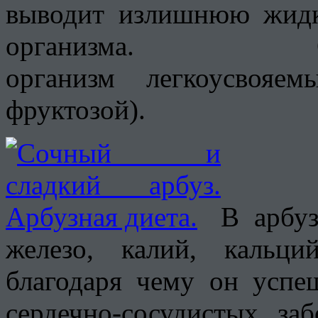
выводит излишнюю жидк
организма. 
организм легкоусвояе
фруктозой).
В арбуз
железо, калий, кальци
благодаря чему он успе
сердечно-сосудистых за