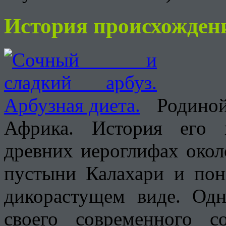
История происхожден
Родино
Африка. История его 
древних иероглифах окол
пустыни Калахари и пон
дикорастущем виде. Одн
своего современного с