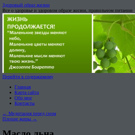
Здоровый образ жизни
Все о здоровье и здоровом образе жизни, правильном питании
Перейти к содержимому
Главная
Карта сайта
Обо мне
Контакты
←
Медитация перед сном
Плохие жиры
→
Масло льна