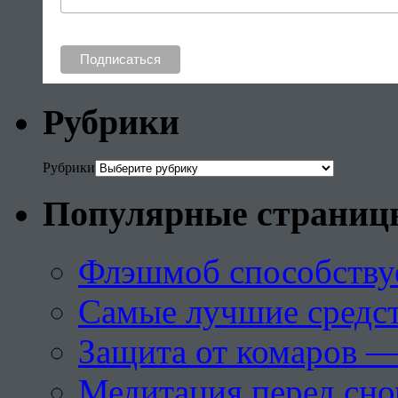
Рубрики
Рубрики
Популярные страниц
Флэшмоб способству
Самые лучшие средст
Защита от комаров —
Медитация перед сн