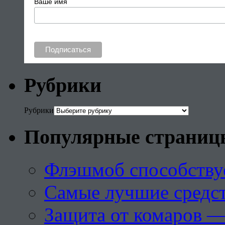
Ваше имя
Рубрики
Рубрики
Популярные страниц
Флэшмоб способству
Самые лучшие средст
Защита от комаров —