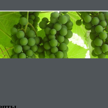
епты.