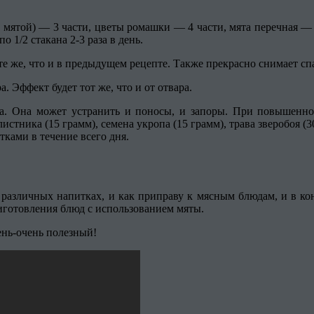
ой мятой) — 3 части, цветы ромашки — 4 части, мята перечная —
о 1/2 стакана 2-3 раза в день.
е же, что и в предыдущем рецепте. Также прекрасно снимает сп
. Эффект будет тот же, что и от отвара.
а. Она может устранить и поносы, и запоры. При повышенно
листника (15 грамм), семена укропа (15 грамм), трава зверобоя (
тками в течение всего дня.
различных напитках, и как приправу к мясным блюдам, и в кон
иготовления блюд с использованием мяты.
ень-очень полезный!