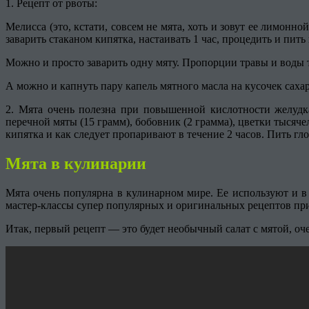
1. Рецепт от рвоты:
Мелисса (это, кстати, совсем не мята, хоть и зовут ее лимонн
заварить стаканом кипятка, настаивать 1 час, процедить и пить п
Можно и просто заварить одну мяту. Пропорции травы и воды т
А можно и капнуть пару капель мятного масла на кусочек сахара
2. Мята очень полезна при повышенной кислотности желудк
перечной мяты (15 грамм), бобовник (2 грамма), цветки тысяче
кипятка и как следует пропаривают в течение 2 часов. Пить гло
Мята в кулинарии
Мята очень популярна в кулинарном мире. Ее используют и в 
мастер-классы супер популярных и оригинальных рецептов пр
Итак, первый рецепт — это будет необычный салат с мятой, оч