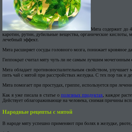
Мята содержит до 4
каротин, рутин, дубильные вещества, органические кислоты, 
лечебный эффект.
Мята расширяет сосуды головного мозга, понижает кровяное д
Гиппократ считал мяту чуть ли не самым лучшим мочегонным с
Мята обладает противовоспалительным свойством, улучшает 
пить чай с мятой при расстройствах желудка. С тех пор так и д
Мята помогает при простудах, гриппе, используется при лечен
Как я уже писала в статье о
полезных продуктах
, каждое раст
Действует облагораживающе на человека, снимая причины вспы
Народные рецепты с мятой
В народе мяту успешно применяют при болях в желудке, рвоте,