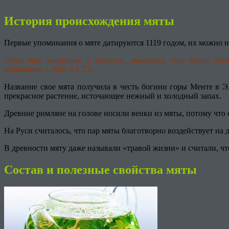
История происхождения мяты
Первые упоминания о мяте датируются 1119 годом, их можно н
«Горе вам, книжники и фарисеи, лицемеры, что даете деся
оставлять.»
(Мф. 23, 23)
Название свое мята получила в честь богини горы Менте в 
прекрасное растение, источающее нежный и холодный запах.
Древние римляне на голове носили венки из мяты, потому что 
На Руси считалось, что пар мяты благотворно воздействует на 
В древности мяту даже называли «травой жизни» и считали, чт
Состав и полезные свойства мяты