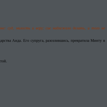
е: суд, милость и веру; сие надлежало делать, и того не
рства Аида. Его супруга, разозлившись, превратила Минту в
той.