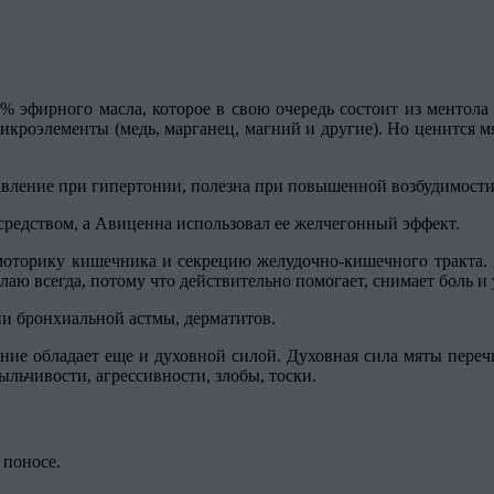
% эфирного масла, которое в свою очередь состоит из ментола 
микроэлементы (медь, марганец, магний и другие). Но ценится м
авление при гипертонии, полезна при повышенной возбудимости,
редством, а Авиценна использовал ее желчегонный эффект.
моторику кишечника и секрецию желудочно-кишечного тракта. К
елаю всегда, потому что действительно помогает, снимает боль и
ии бронхиальной астмы, дерматитов.
ение обладает еще и духовной силой. Духовная сила мяты переч
льчивости, агрессивности, злобы, тоски.
 поносе.