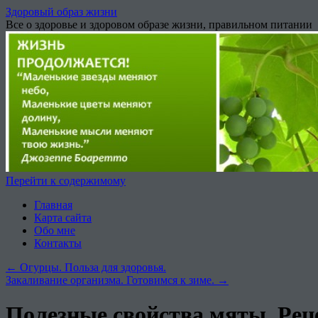
Здоровый образ жизни
Все о здоровье и здоровом образе жизни, правильном питании
Перейти к содержимому
Главная
Карта сайта
Обо мне
Контакты
←
Огурцы. Польза для здоровья.
Закаливание организма. Готовимся к зиме.
→
Полезные свойства мяты. Рец