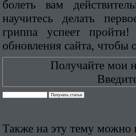
болеть вам действител
научитесь делать перв
гриппа успеет пройти!
обновления сайта, чтобы 
Получайте мои н
Введите
Также на эту тему можно 