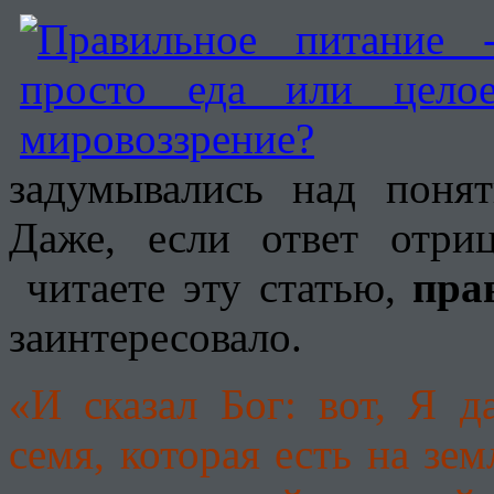
задумывались над поня
Даже, если ответ отри
читаете эту статью,
пра
заинтересовало.
«И сказал Бог: вот, Я 
семя, которая есть на зем