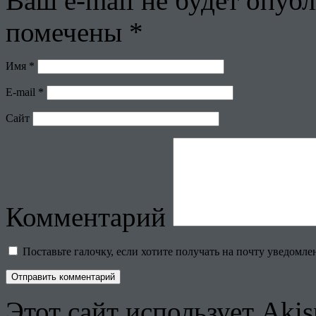
Ваш e-mail не будет опубл
помечены
*
Имя
*
E-mail
*
Сайт
Комментарий
Поставьте галочку, если хотите получать на почту уведомл
Этот сайт использует Aki