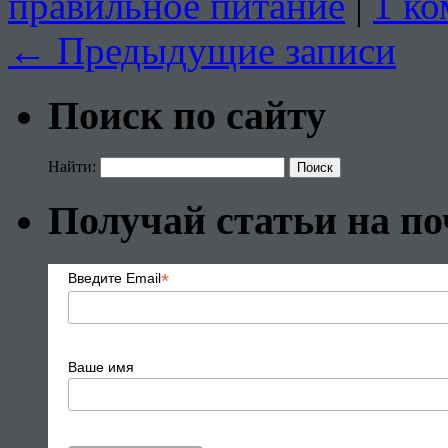
правильное питание
|
1 к
←
Предыдущие записи
Поиск по сайту
Найти:
Получай статьи на по
*
Введите Email
Ваше имя